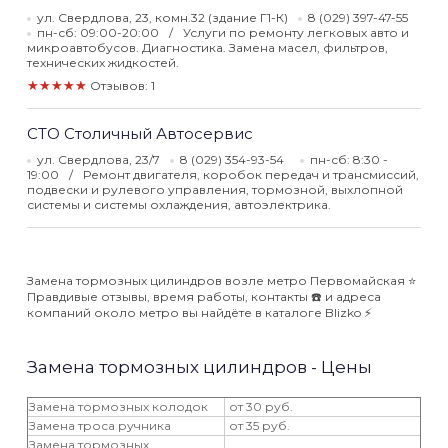
ул. Свердлова, 23, комн.32 (здание Г1-К)
8 (029) 397-47-55
пн-сб: 09:00-20:00
Услуги по ремонту легковых авто и
микроавтобусов. Диагностика. Замена масел, фильтров,
технических жидкостей.
★★★★★
Отзывов: 1
СТО Столичный Автосервис
ул. Свердлова, 23/7
8 (029) 354-93-54
пн-сб: 8:30 -
19:00
Ремонт двигателя, коробок передач и трансмиссий,
подвески и рулевого управления, тормозной, выхлопной
системы и системы охлаждения, автоэлектрика.
Замена тормозных цилиндров возле метро Первомайская ⭐️
Правдивые отзывы, время работы, контакты ☎️ и адреса
компаний около метро вы найдёте в каталоге Blizko ⚡️
Замена тормозных цилиндров - Цены
Замена тормозных колодок
от 30 руб.
Замена троса ручника
от 35 руб.
Замена тормозных