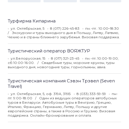
Турфирма Кипарина
ул. Октябрьская, 5
8 (017) 226-45-83
пн.-пт.: 10:00–18:30
Экскурсии и туры выходного дня в Польшу, Литву, Латвию,
Чехию и в страны ближнего зарубежья. Визовая поддержка.
Туристический оператор ВОЯЖТУР
ул.Белорусская, 15
8 (017) 321-23-45
пн.-пт.:10:00-19:00;
сб:10:00-16:00.
Свадебные туры, морские круизы, туры
выходного дня, новогодние туры, горнолыжны, авиа.
Туристическая компания Сэвэн Трэвел (Seven
Travel)
ул. Октябрьская, 5, оф. 319А, 319Б
8 (033) 333-59-59
пн-
пт: 9:00-18:00
Один из ведущих операторов автобусных
туров в Беларуси. Автобусные туры в Венгрию, Грецию,
Италию, Францию, Германию, Литву, Польшу и другие
европейские страны, а также в Россию и Грузию. Визовая
поддержка. Онлайн-бронирование и оплата.