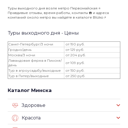
Туры выходного дня возле метро Первомайская ⭐️
Правдивые отзывы, время работы, контакты ☎️ и адреса
компаний около метро вы найдёте в каталоге Blizko ⚡️
Туры выходного дня - Цены
Санкт-Петербург/3 ночи
от 190 руб.
Гродно/день
от 129 руб.
Москва/3 ночи
от 204 руб.
Лавандовая ферма в Пинске/
от 109 руб.
день
Тур в агроусадьбу/выходные
от 150 руб.
Тур в Питер/выходные
от 250 руб.
Каталог Минска
Здоровье
Красота