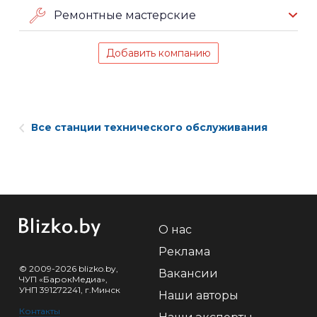
Ремонтные мастерские
Добавить компанию
Все станции технического обслуживания
О нас
Реклама
© 2009-2026 blizko.by,
Вакансии
ЧУП «БарокМедиа»,
УНП 391272241, г.Минск
Наши авторы
Контакты