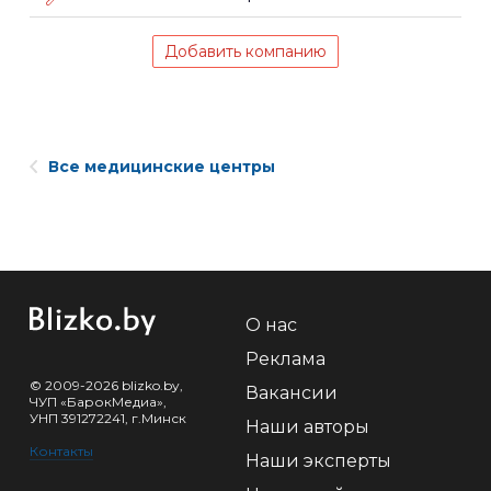
Добавить компанию
Все медицинские центры
О нас
Реклама
© 2009-2026 blizko.by,
Вакансии
ЧУП «БарокМедиа»,
УНП 391272241, г.Минск
Наши авторы
Контакты
Наши эксперты