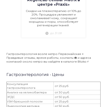
центре «Praxis»
Скидки на плазмотерапию от 10% до
20%. Процедура увлажняет и
омолаживает кожу, сокращает
морщины и поры, способствует
регенерации тканей.
до 31.08
Гастроэнтерология возле метро Первомайская ⭐️
Правдивые отзывы, время работы, контакты ☎️ и адреса
компаний около метро вы найдёте в каталоге Blizko ⚡️
Гастроэнтерология - Цены
Консультация
от 25 руб.
гастроэнтеролога
Анализ на хеликобактера
от 30 руб.
ЭГДС
от 50 руб.
УЗИ брюшной полости
от 25 руб.
Эндоскопия желудка
от 50 руб.