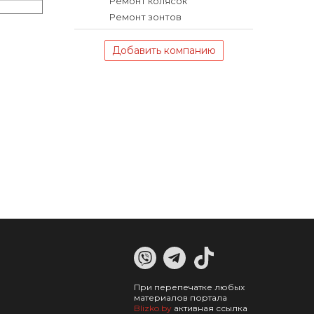
Ремонт колясок
Ремонт зонтов
Добавить компанию
При перепечатке любых
материалов портала
Blizko.by
активная ссылка