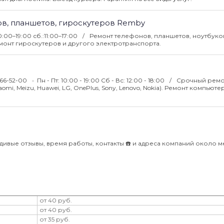
ов, планшетов, гироскутеров Remby
10:00–19:00 сб.:11:00–17:00
Ремонт телефонов, планшетов, ноутбуко
онт гироскутеров и другого электротранспорта.
 166-52-00
Пн - Пт: 10:00 - 19:00 Сб - Вс: 12:00 - 18:00
Срочный ремо
i, Meizu, Huawei, LG, OnePlus, Sony, Lenovo, Nokia). Ремонт компьюте
вдивые отзывы, время работы, контакты ☎️ и адреса компаний около м
от 40 руб.
от 40 руб.
от 35 руб.