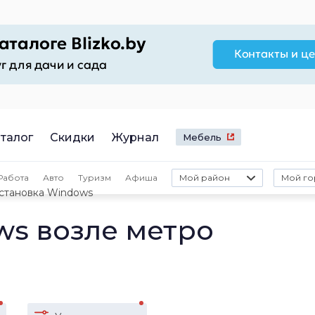
талог
Скидки
Журнал
Мебель
Работа
Авто
Туризм
Афиша
Мой район
Мой го
становка Windows
ws возле метро