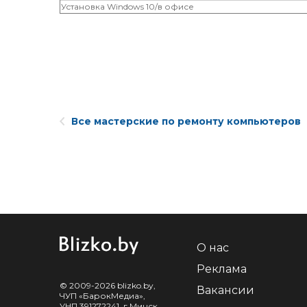
Установка Windows 10/в офисе
Все мастерские по ремонту компьютеров
О нас
Реклама
© 2009-2026 blizko.by,
Вакансии
ЧУП «БарокМедиа»,
УНП 391272241, г.Минск