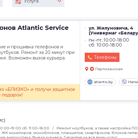
Услуга
онов
Atlantic Service
ул. Жилуновича, 4
(Универмаг «Белару
пн.-пт.:10:00-18:00
сб: 10:00-18:00
ние и прошивка телефонов и
утбуков. Ремонт за 20 минут при
Телефоны
ке. Возможен вызов курьера.
Партизанская
atlantix.by
Напи
во «БЛИЗКО» и получи защитное
в подарок!
ис)
:10:00–19:00 сб.:11:00–16:00
Ремонт ноутбуков, а также настройка ПО
 ЖК мониторов, моноблоков, планшетов, смартфонов, блоков питан
я диагностика. Выезд курьера. Гарантия на все виды услуг.