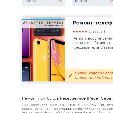
Район
Метро
Ремонт телеф
★★★★★
Отзывов: 1
Ремонт, восстановле
планшетов. Ремонт но
предварительной заяв
Скажи кодовое сло
стекло или кабель 
Ремонт ноутбуков Reset Service (Ресет Серв
ул. Плеханова, 55 офис 10
8 (017) 399-92-94
пн.-пт.
восстановление информации, ремонт ЖК телевизоров,
проекторов. Наличный и безналичный расчет. Бесплатна