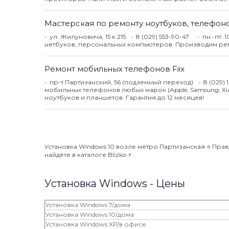
Мастерская по ремонту ноутбуков, телефон
ул. Жилуновича, 15 к.215
8 (029) 553-90-47
пн.-пт.:
нетбуков, персональных компьютеров. Производим рем
Ремонт мобильных телефонов Fiix
пр-т Партизанский, 56 (подземный переход)
8 (029)
мобильных телефонов любых марок (Apple, Samsung, Xiaom
ноутбуков и планшетов. Гарантия до 12 месяцев!
Установка Windows 10 возле метро Партизанская ⭐️ Пра
найдёте в каталоге Blizko ⚡️
Установка Windows - Цены
Установка Windows 7/дома
Установка Windows 10/дома
Установка Windows XP/в офисе