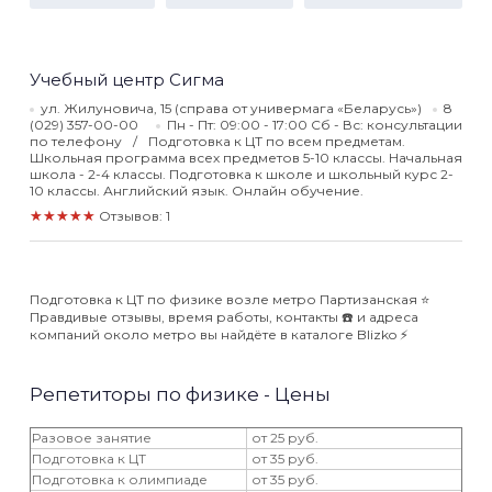
Учебный центр Сигма
ул. Жилуновича, 15 (справа от универмага «Беларусь»)
8
(029) 357-00-00
Пн - Пт: 09:00 - 17:00 Сб - Вс: консультации
по телефону
Подготовка к ЦТ по всем предметам.
Школьная программа всех предметов 5-10 классы. Начальная
школа - 2-4 классы. Подготовка к школе и школьный курс 2-
10 классы. Английский язык. Онлайн обучение.
★★★★★
Отзывов: 1
Подготовка к ЦТ по физике возле метро Партизанская ⭐️
Правдивые отзывы, время работы, контакты ☎️ и адреса
компаний около метро вы найдёте в каталоге Blizko ⚡️
Репетиторы по физике - Цены
Разовое занятие
от 25 руб.
Подготовка к ЦТ
от 35 руб.
Подготовка к олимпиаде
от 35 руб.