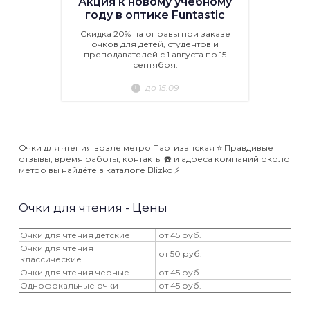
Акция к новому учебному
году в оптике Funtastic
Скидка 20% на оправы при заказе
очков для детей, студентов и
преподавателей с 1 августа по 15
сентября.
до 15.09
Очки для чтения возле метро Партизанская ⭐️ Правдивые
отзывы, время работы, контакты ☎️ и адреса компаний около
метро вы найдёте в каталоге Blizko ⚡️
Очки для чтения - Цены
Очки для чтения детские
от 45 руб.
Очки для чтения
от 50 руб.
классические
Очки для чтения черные
от 45 руб.
Однофокальные очки
от 45 руб.