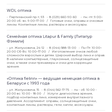
WDL оптика
Партизанский пр-т, 93
8 (029) 660-90-60
пн.-пт.:9:00–
20:00 сб.-вс.:9:00–17:00
Готовые очки, оправы и очковые
линзы. Контактные линзы, растворы и аксессуары.
Семейная оптика Litapur & Family (Литапур
Фэмили)
ул. Жилуновича, 24-12
8 (044) 588-13-00
Пн-Пт: 10:00–
20:00 Сб-Вс: 10:00–17:00
Изготовление очков любой
сложности взрослым и детям. Широкий выбор линз и оправ.
В наличии компьютерные, глаукомные, солнцезащитные
очки, а также очки-тренажеры и очки для коррекции
зрения.
«Оптика fielinn» — ведущая немецкая оптика в
Беларуси с 1993 года
ул. Жилуновича, 15
8 (044) 562-17-75
пн - сб: 10:00 -
20:00 вс: 10:00 - 18:00
Услуги: диагностика зрения,
подбор контактных линз, измерение внутриглазного
давления. Ассортимент: оправы, солнцезащитные очки,
контактные линзы, растворы, гели, капли, аксессуары.