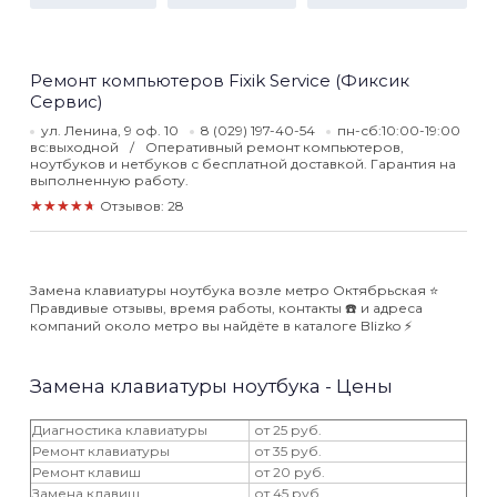
Ремонт компьютеров Fixik Service (Фиксик
Сервис)
ул. Ленина, 9 оф. 10
8 (029) 197-40-54
пн-сб:10:00-19:00
вс:выходной
Оперативный ремонт компьютеров,
ноутбуков и нетбуков с бесплатной доставкой. Гарантия на
выполненную работу.
★★★★★
Отзывов: 28
Замена клавиатуры ноутбука возле метро Октябрьская ⭐️
Правдивые отзывы, время работы, контакты ☎️ и адреса
компаний около метро вы найдёте в каталоге Blizko ⚡️
Замена клавиатуры ноутбука - Цены
Диагностика клавиатуры
от 25 руб.
Ремонт клавиатуры
от 35 руб.
Ремонт клавиш
от 20 руб.
Замена клавиш
от 45 руб.