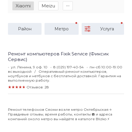
Xiaomi
Meizu
∙∙∙
Район
Метро
Услуга
Ремонт компьютеров Fixik Service (Фиксик
Сервис)
ул. Ленина, 9 оф. 10
8 (029) 197-40-54
пн-сб:10:00-19:00
вс:выходной
Оперативный ремонт компьютеров,
ноутбуков и нетбуков с бесплатной доставкой. Гарантия на
выполненную работу.
★★★★★
Отзывов: 28
Ремонт телефонов Сяоми возле метро Октябрьская ⭐️
Правдивые отзывы, время работы, контакты ☎️ и адреса
компаний около метро вы найдёте в каталоге Blizko ⚡️