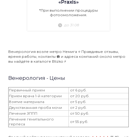
«Praxis»
*При выполнении процедуры
фотоомоложения.
до 31.08
Венерология возле метро Немига ⭐️ Правдивые отзывы,
время работы, контакты ☎️ и адреса компаний около метро
вы найдёте в каталоге Blizko ⚡️
Венерология - Цены
Первичный прием
от 6 руб.
Прием врача 1-й категории
от 20 руб.
Взятие материала
от 5 руб.
Двухстаканная проба мочи
от 2 руб.
Лечение ЗППП
от 50 руб.
Лечение генитального
от 55 руб.
герпеса