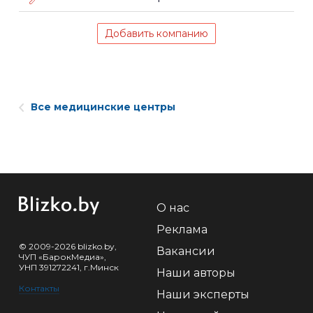
Добавить компанию
Все медицинские центры
О нас
Реклама
© 2009-2026 blizko.by,
Вакансии
ЧУП «БарокМедиа»,
УНП 391272241, г.Минск
Наши авторы
Контакты
Наши эксперты