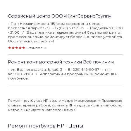
Сервисный центр ООО «КингСервисГрупп»
Пр-т Независимости, 115 (вход со стороны метро,
бесплатная парковка)
8 (029) 387-19-19
Ежедневно 09:00
- 21:00
Ваша техника в надежных руках! Сервисный центр
профессионально ремонтирует более 200 типов устройств.
Обратитесь к экспертам!
★★★★★
Отзывов: 3
Ремонт компьютерной техники Всё починим
ул. Волгоградская, 8, каб. 3
8 (029) 649-90-57
пн.-
вс.:9:00–21:00
Аппаратный и программный ремонт ПК и
ноутбуков.
Ремонт ноутбуков HP возле метро Московская ⭐️ Правдивые
отзывы, время работы, контакты ☎️ и адреса компаний около
метро вы найдёте в каталоге Blizko ⚡️
Ремонт ноутбуков HP - Цены