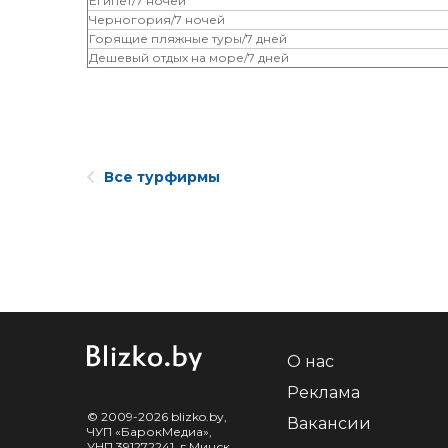
Египет/7 ночей
Черногория/7 ночей
Горящие пляжные туры/7 дней
Дешевый отдых на море/7 дней
Все турфирмы
О нас
Реклама
© 2009-2026 blizko.by,
Вакансии
ЧУП «БарокМедиа»,
УНП 391272241, г.Минск