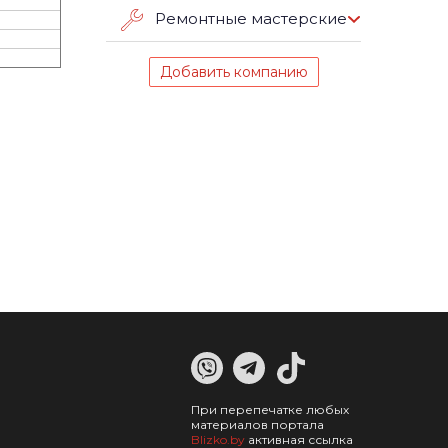
Ремонтные мастерские
Добавить компанию
При перепечатке любых
материалов портала
Blizko.by
активная ссылка