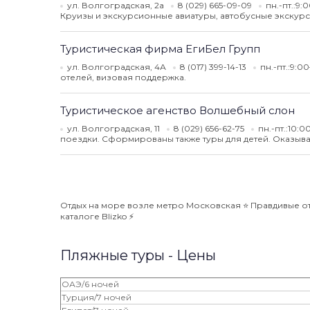
ул. Волгоградская, 2а
8 (029) 665-09-09
пн.-пт.:9:
Круизы и экскурсионные авиатуры, автобусные экскурс
Туристическая фирма ЕгиБел Групп
ул. Волгоградская, 4А
8 (017) 399-14-13
пн.-пт.:9:0
отелей, визовая поддержка.
Туристическое агенство Волшебный слон
ул. Волгоградская, 11
8 (029) 656-62-75
пн.-пт.:10:
поездки. Сформированы также туры для детей. Оказыва
Отдых на море возле метро Московская ⭐️ Правдивые от
каталоге Blizko ⚡️
Пляжные туры - Цены
ОАЭ/6 ночей
Турция/7 ночей