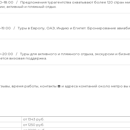
00–18:00
Предложения турагентства охватывают более 120 стран ми
ии, активный и пляжный отдых.
0–19:00
Туры в Европу, ОАЭ, Индию и Египет. Бронирование авиаби
00–20:00
Туры для активного и пляжного отдыха, экскурсии и бизне
ется визовая поддержка.
зывы, время работы, контакты ☎️ и адреса компаний около метро вы 
от 1343 руб.
от 1250 руб.