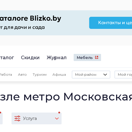
талог
Скидки
Журнал
Мебель
Работа
Авто
Туризм
Афиша
Мой район
Мой го
зле метро Московска
Услуга