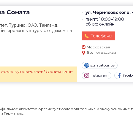
ма
Соната
ул. Черняховского, 
пн-пт: 10:00–19:00
сб-вс: онлайн
пет, Турцию, ОАЭ, Тайланд.
бинированные туры с отдыхом на
Телефоны
Московская
Волгоградская
sonatatour.by
 ваше путешествие! Ценим свое
Instagram
faceb
фильное агентство организует оздоровительные и экскурсионные 
у и Германию.