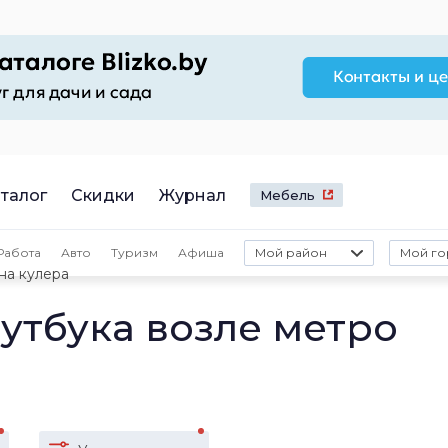
талог
Скидки
Журнал
Мебель
Работа
Авто
Туризм
Афиша
Мой район
Мой го
на кулера
утбука возле метро