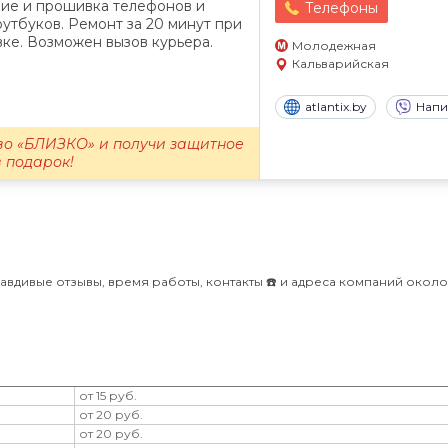
ние и прошивка телефонов и
Телефоны
утбуков. Ремонт за 20 минут при
ке. Возможен вызов курьера.
Молодежная
Кальварийская
atlantix.by
Напи
во «БЛИЗКО» и получи защитное
в подарок!
авдивые отзывы, время работы, контакты ☎️ и адреса компаний окол
от 15 руб.
от 20 руб.
от 20 руб.