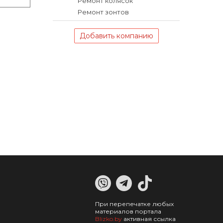
Ремонт колясок
Ремонт зонтов
Добавить компанию
При перепечатке любых
материалов портала
Blizko.by
активная ссылка