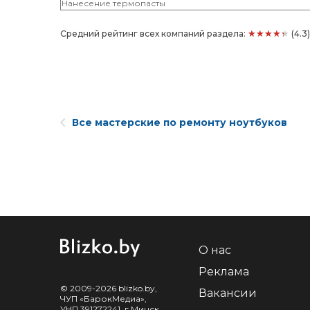
Нанесение термопасты
★★★★★
Средний рейтинг всех компаний раздела:
(4.3
Все мастерские по ремонту ноутбуков
О нас
Реклама
© 2009-2026 blizko.by,
Вакансии
ЧУП «БарокМедиа»,
УНП 391272241, г.Минск