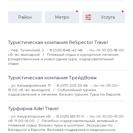
Район
Метро
Услуга
Туристическая компания ReSpector Travel
пер. Тучинский, 2
8 (029) 848-42-48
пн.-пт.:10:00–18:00
сб.-вс.:выходной
Пляжный отдых и курортное лечение,
рождественские и новогодние туры, оздоровительный
отдых.
Туристическая компания ТрейдВояж
ул. Кальварийская, 17
8 (017) 203-33-66
пн.-пт.:09:00–
19:00 сб.-вс.:выходной
Событийный туризм,
оздоровление и лечение, бизнес-туризм. Туры по Европе.
Турфирма Adel Travel
ул. Амураторская 4Б
8 (029) 651-91-11
пн.-пт.:10:00–19:00
сб.:11:00–16:00
Лечебно-оздоровительный, активный и
пляжный отдых. Бизнес-туры и шоппинг. Экскурсии по
Беларуси и Европе. Визовая поддержка и медицинское