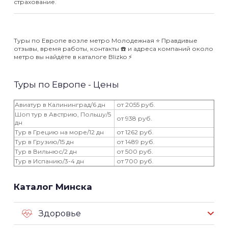
страхование.
Туры по Европе возле метро Молодежная ⭐️ Правдивые
отзывы, время работы, контакты ☎️ и адреса компаний около
метро вы найдёте в каталоге Blizko ⚡️
Туры по Европе - Цены
Авиатур в Калининград/6 дн
от 2055 руб.
Шоп тур в Австрию, Польшу/5
от 938 руб.
дн
Тур в Грецию на море/12 дн
от 1262 руб.
Тур в Грузию/15 дн
от 1489 руб.
Тур в Вильнюс/2 дн
от 500 руб.
Тур в Испанию/3-4 дн
от 700 руб.
Каталог Минска
Здоровье