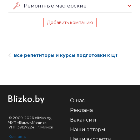
Ремонтные мастерские
Добавить компанию
Все репетиторы и курсы подготовки к ЦТ
О нас
Реклама
© 2009-2026 blizko.by,
Вакансии
ЧУП «БарокМедиа»,
УНП 391272241, г.Минск
Наши авторы
Контакты
Наши эксперты