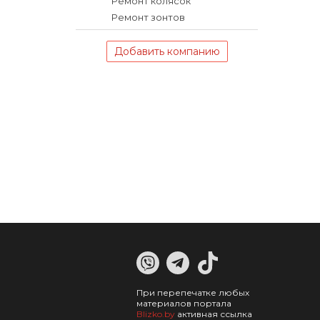
Ремонт колясок
Ремонт зонтов
Добавить компанию
При перепечатке любых
материалов портала
Blizko.by
активная ссылка