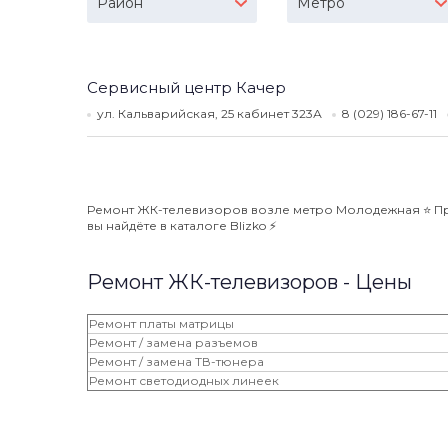
Район
Метро
Сервисный центр Качер
ул. Кальварийская, 25 кабинет 323А
8 (029) 186-67-11
Ремонт ЖК-телевизоров возле метро Молодежная ⭐️ Пра
вы найдёте в каталоге Blizko ⚡️
Ремонт ЖК-телевизоров - Цены
Ремонт платы матрицы
Ремонт / замена разъемов
Ремонт / замена ТВ-тюнера
Ремонт светодиодных линеек