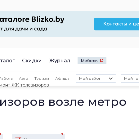
талог
Скидки
Журнал
Мебель
Работа
Авто
Туризм
Афиша
Мой район
Мой го
монт ЖК-телевизоров
изоров возле метро