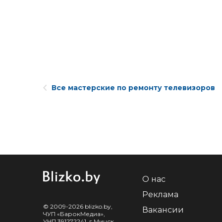
Все мастерские по ремонту телевизоров
О нас
Реклама
© 2009-2026 blizko.by,
Вакансии
ЧУП «БарокМедиа»,
УНП 391272241, г.Минск