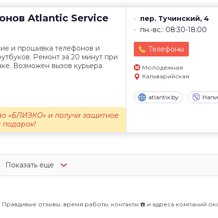
онов
Atlantic Service
пер. Тучинский, 4
пн.-вс.: 08:30-18:00
ние и прошивка телефонов и
Телефоны
утбуков. Ремонт за 20 минут при
ке. Возможен вызов курьера.
Молодежная
Кальварийская
atlantix.by
Напи
во «БЛИЗКО» и получи защитное
в подарок!
Показать еще
Правдивые отзывы, время работы, контакты ☎️ и адреса компаний о