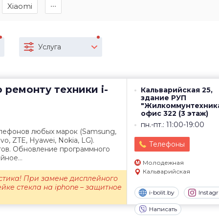
Xiaomi
∙∙∙
Услуга
о ремонту техники
i-
Кальварийская 25,
здание РУП
"Жилкоммунтехник
офис 322 (3 этаж)
пн.-пт.: 11:00-19:00
лефонов любых марок (Samsung,
vo, ZTE, Hyawei, Nokia, LG).
Телефоны
тов. Обновление программного
ное...
Молодежная
Кальварийская
стика! При замене дисплейного
йке стекла на iphone – защитное
i-bolit.by
Instag
Написать