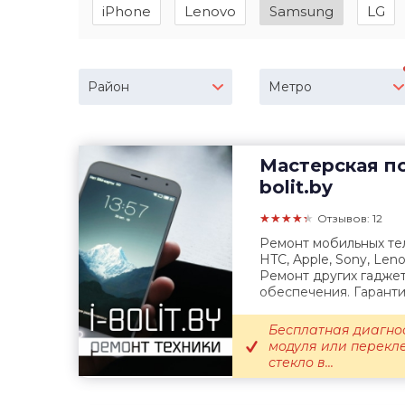
iPhone
Lenovo
Samsung
LG
Район
Метро
Мастерская п
bolit.by
★★★★★
Отзывов: 12
Ремонт мобильных те
HTC, Apple, Sony, Leno
Ремонт других гадже
обеспечения. Гарантий
Бесплатная диагно
модуля или перекле
стекло в...