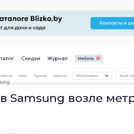
талог
Скидки
Журнал
Мебель
Работа
Авто
Туризм
Афиша
Мой район
Мой го
sung
в Samsung возле мет