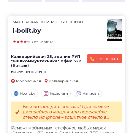
МАСТЕРСКАЯ ПО РЕМОНТУ ТЕХНИКИ
i-bolit.by
★★★★★
Отзывов: 12
Кальварийская 25, здание РУП
Позвонить
"Жилкоммунтехника" офис 322
(3 этаж)
пн.-пт.: 11:00-19:00
Молодежная
Кальварийская
i-bolit.by
Instagram
Написать
Бесплатная диагностика! При замене
дисплейного модуля или переклейке
стекла на iphone – защитное стекло в...
Ремонт мобильных телефонов любых марок