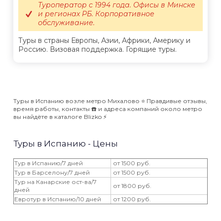
Туроператор с 1994 года. Офисы в Минске
и регионах РБ. Корпоративное
обслуживание.
Туры в страны Европы, Азии, Африки, Америку и
Россию. Визовая поддержка. Горящие туры.
Туры в Испанию возле метро Михалово ⭐️ Правдивые отзывы,
время работы, контакты ☎️ и адреса компаний около метро
вы найдёте в каталоге Blizko ⚡️
Туры в Испанию - Цены
Тур в Испанию/7 дней
от 1500 руб.
Тур в Барселону/7 дней
от 1500 руб.
Тур на Канарские ост-ва/7
от 1800 руб.
дней
Евротур в Испанию/10 дней
от 1200 руб.