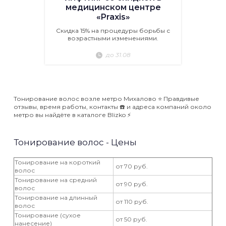
медицинском центре
«Praxis»
Скидка 15% на процедуры борьбы с
возрастными изменениями.
до 31.08
Тонирование волос возле метро Михалово ⭐️ Правдивые
отзывы, время работы, контакты ☎️ и адреса компаний около
метро вы найдёте в каталоге Blizko ⚡️
Тонирование волос - Цены
Тонирование на короткий
от 70 руб.
волос
Тонирование на средний
от 90 руб.
волос
Тонирование на длинный
от 110 руб.
волос
Тонирование (сухое
от 50 руб.
нанесение)