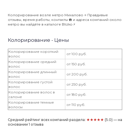
Колорирование возле метро Михалово ⭐️ Правдивые
отзывы, время работы, контакты ☎️ и адреса компаний около
метро вы найдёте в каталоге Blizko ⚡️
Колорирование - Цены
Колорирование короткий
от 100 руб.
волос
Колорирование средний
от 150 руб.
волос
Колорирование длинный
от 200 руб.
волос
Колорирование густой
от 250 руб.
волос
Колорирование волос в
от 180 руб.
салоне
Колорирование темные
от 110 руб.
волосы
★★★★★
Средний рейтинг всех компаний раздела:
(5.0) — на
основании 1 отзыва