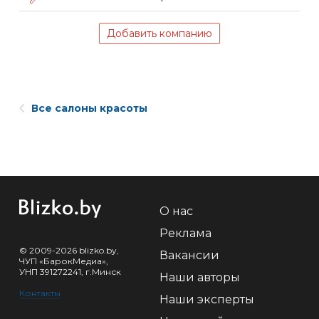
Добавить компанию
Все салоны красоты
О нас
Реклама
© 2009-2026 blizko.by,
Вакансии
ЧУП «БарокМедиа»,
УНП 391272241, г.Минск
Наши авторы
Контакты
Наши эксперты