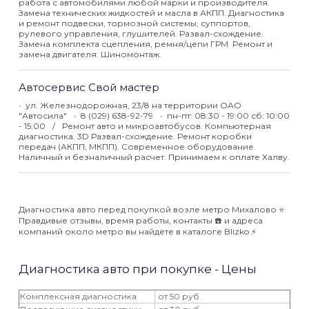
работа с автомобилями любой марки и производителя.
Замена технических жидкостей и масла в АКПП. Диагностика
и ремонт подвески, тормозной системы, суппортов,
рулевого управления, глушителей. Развал-схождение.
Замена комплекта сцепления, ремня/цепи ГРМ. Ремонт и
замена двигателя. Шиномонтаж.
Автосервис Свой мастер
ул. Железнодорожная, 23/8 на территории ОАО
"Автосила"
8 (029) 638-92-79
пн-пт: 08:30 - 19:00 сб: 10:00
- 15:00
Ремонт авто и микроавтобусов. Компьютерная
диагностика. 3D Развал-схождение. Ремонт коробки
передач (АКПП, МКПП). Современное оборудование.
Наличный и безналичный расчет. Принимаем к оплате Халву.
Диагностика авто перед покупкой возле метро Михалово ⭐️
Правдивые отзывы, время работы, контакты ☎️ и адреса
компаний около метро вы найдёте в каталоге Blizko ⚡️
Диагностика авто при покупке - Цены
Комплексная диагностика
от 50 руб.