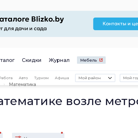
талог
Скидки
Журнал
Мебель
Работа
Авто
Туризм
Афиша
Мой район
Мой го
Математика
атематике возле метр