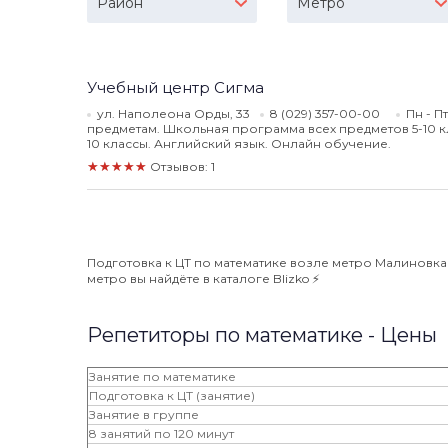
Район
Метро
Учебный центр Сигма
ул. Наполеона Орды, 33
8 (029) 357-00-00
Пн - П
предметам. Школьная программа всех предметов 5-10 кл
10 классы. Английский язык. Онлайн обучение.
★★★★★
Отзывов: 1
Подготовка к ЦТ по математике возле метро Малиновка 
метро вы найдёте в каталоге Blizko ⚡️
Репетиторы по математике - Цены
Занятие по математике
Подготовка к ЦТ (занятие)
Занятие в группе
8 занятий по 120 минут