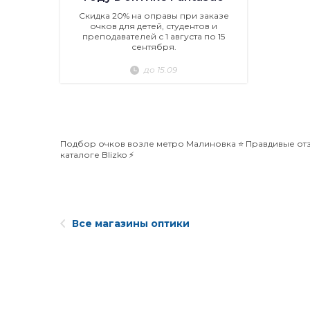
Скидка 20% на оправы при заказе
очков для детей, студентов и
преподавателей с 1 августа по 15
сентября.
до 15.09
Подбор очков возле метро Малиновка ⭐️ Правдивые отзы
каталоге Blizko ⚡️
Все магазины оптики