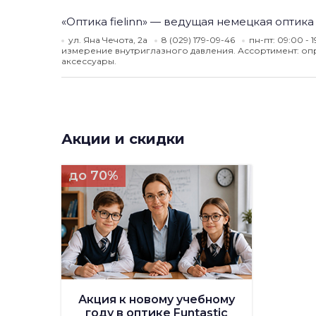
«Оптика fielinn» — ведущая немецкая оптика
ул. Яна Чечота, 2а
8 (029) 179-09-46
пн-пт: 09:00 - 1
измерение внутриглазного давления. Ассортимент: опр
аксессуары.
Акции и скидки
до 70%
Акция к новому учебному
году в оптике Funtastic