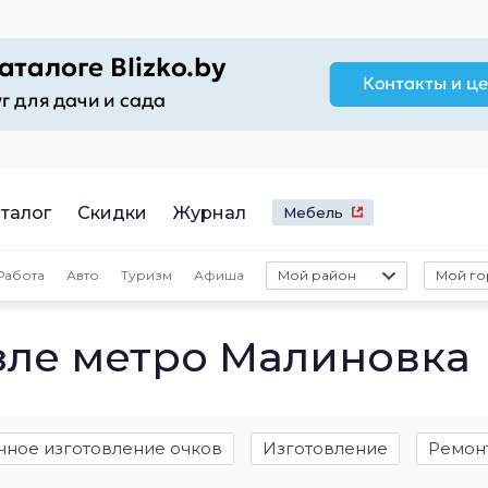
талог
Скидки
Журнал
Мебель
Работа
Авто
Туризм
Афиша
Мой район
Мой го
зле метро Малиновка
чное изготовление очков
Изготовление
Ремон