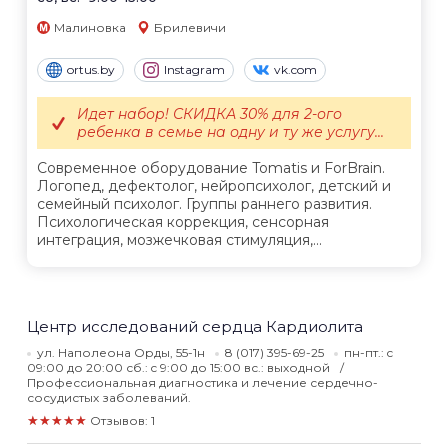
Малиновка
Брилевичи
ortus.by
Instagram
vk.com
Идет набор! СКИДКА 30% для 2-ого
ребенка в семье на одну и ту же услугу...
Современное оборудование Tomatis и ForBrain.
Логопед, дефектолог, нейропсихолог, детский и
семейный психолог. Группы раннего развития.
Психологическая коррекция, сенсорная
интеграция, мозжечковая стимуляция,...
Центр исследований сердца Кардиолита
ул. Наполеона Орды, 55-1н
8 (017) 395-69-25
пн-пт.: c
09:00 до 20:00 сб.: c 9:00 до 15:00 вс.: выходной
Профессиональная диагностика и лечение сердечно-
сосудистых заболеваний.
★★★★★
Отзывов: 1