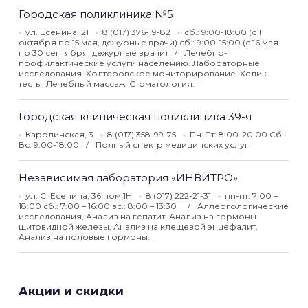
Городская поликлиника №5
ул. Есенина, 21
8 (017) 376-19-82
сб.: 9:00-18:00 (с 1
октября по 15 мая, дежурные врачи) сб.: 9:00-15:00 (с 16 мая
по 30 сентября, дежурные врачи)
Лечебно-
профилактические услуги населению. Лабораторные
исследования. Холтеровское мониторирование. Хелик-
тесты. Лечебный массаж. Стоматология.
Городская клиническая поликлиника 39-я
Каролинская, 3
8 (017) 358-99-75
Пн-Пт: 8:00-20:00 Сб-
Вс: 9:00-18:00
Полный спектр медицинских услуг
Независимая лаборатория «ИНВИТРО»
ул. С. Есенина, 36 пом.1Н
8 (017) 222-21-31
пн-пт: 7:00 –
18:00 сб.: 7:00 – 16:00 вс.: 8:00 – 13:30
Аллергологические
исследования, Анализ на гепатит, Анализ на гормоны
щитовидной железы, Анализ на клещевой энцефалит,
Анализ на половые гормоны.
Акции и скидки