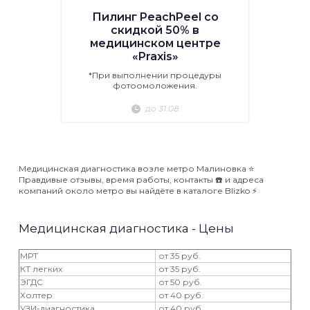
Пилинг PeachPeel со
скидкой 50% в
медицинском центре
«Praxis»
*При выполнении процедуры
фотоомоложения.
до 31.08
Медицинская диагностика возле метро Малиновка ⭐️
Правдивые отзывы, время работы, контакты ☎️ и адреса
компаний около метро вы найдёте в каталоге Blizko ⚡️
Медицинская диагностика - Цены
МРТ
от 35 руб.
КТ легких
от 35 руб.
ЭГДС
от 50 руб.
Холтер
от 40 руб.
УЗИ-диагностика
от 40 руб.