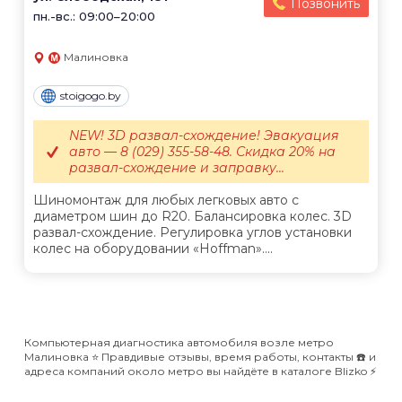
Позвонить
пн.-вс.: 09:00–20:00
Малиновка
stoigogo.by
NEW! 3D развал-схождение! Эвакуация
авто — 8 (029) 355-58-48. Скидка 20% на
развал-схождение и заправку...
Шиномонтаж для любых легковых авто с
диаметром шин до R20. Балансировка колес. 3D
развал-схождение. Регулировка углов установки
колес на оборудовании «Hoffman»....
Компьютерная диагностика автомобиля возле метро
Малиновка ⭐️ Правдивые отзывы, время работы, контакты ☎️ и
адреса компаний около метро вы найдёте в каталоге Blizko ⚡️