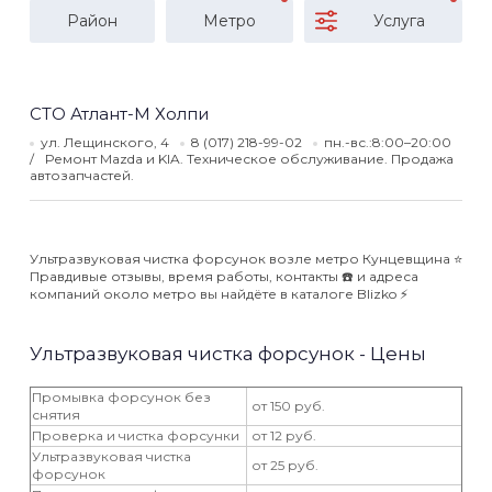
Район
Метро
Услуга
СТО Атлант-М Холпи
ул. Лещинского, 4
8 (017) 218-99-02
пн.-вс.:8:00–20:00
Ремонт Mazda и KIA. Техническое обслуживание. Продажа
автозапчастей.
Ультразвуковая чистка форсунок возле метро Кунцевщина ⭐️
Правдивые отзывы, время работы, контакты ☎️ и адреса
компаний около метро вы найдёте в каталоге Blizko ⚡️
Ультразвуковая чистка форсунок - Цены
Промывка форсунок без
от 150 руб.
снятия
Проверка и чистка форсунки
от 12 руб.
Ультразвуковая чистка
от 25 руб.
форсунок