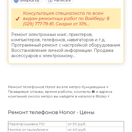
dixisplus.by
Написать
Консультация специалиста по всем
видам ремонтных работ по Вайберу: 8
(029) 777-79-81. Скидки от 10%...
Ремонт электронных книг, принтеров,
компьютеров, телефонов, навигаторов и т.д.
Программный ремонт с настройкой оборудования.
Восстановление личной информации. Продажа
аксессуаров к электронному...
Ремонт телефонов Honor возле метро Кунцевщина ⭐️
Правдивые отзывы, время работы, контакты ☎️ и адреса
компаний около метро вы найдёте в каталоге Blizko ⚡️
Ремонт телефонов Honor - Цены
Перепрошивка ПО
от 30 руб.
Чистка от пыли/влаги
от 40 руб.