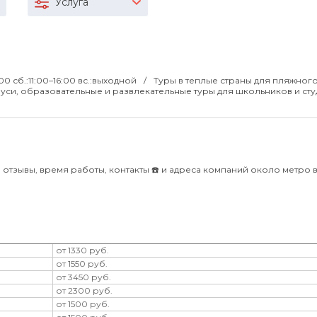
Услуга
:00 сб.:11:00–16:00 вс.:выходной
Туры в теплые страны для пляжного
си, образовательные и развлекательные туры для школьников и сту
отзывы, время работы, контакты ☎️ и адреса компаний около метро 
от 1330 руб.
от 1550 руб.
от 3450 руб.
от 2300 руб.
от 1500 руб.