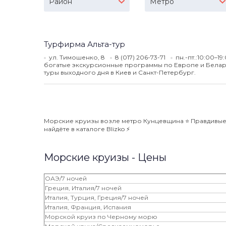
Район
Метро
Турфирма Альта-тур
ул. Тимошенко, 8
8 (017) 206-73-71
пн.-пт.:10:00–19
богатые экскурсионные программы по Европе и Белару
туры выходного дня в Киев и Санкт-Петербург.
Морские круизы возле метро Кунцевщина ⭐️ Правдивые 
найдёте в каталоге Blizko ⚡️
Морские круизы - Цены
ОАЭ/7 ночей
Греция, Италия/7 ночей
Италия, Турция, Греция/7 ночей
Италия, Франция, Испания
Морской круиз по Черному морю