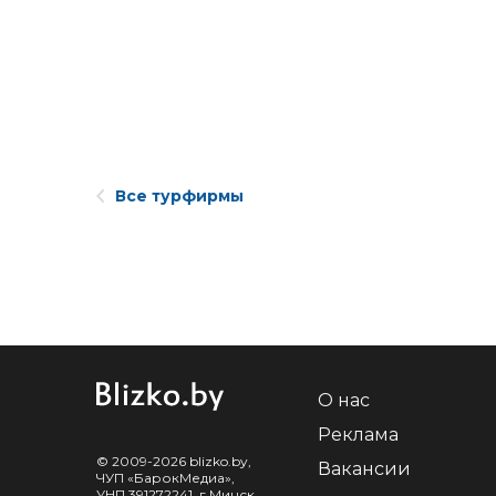
Все турфирмы
О нас
Реклама
© 2009-2026 blizko.by,
Вакансии
ЧУП «БарокМедиа»,
УНП 391272241, г.Минск