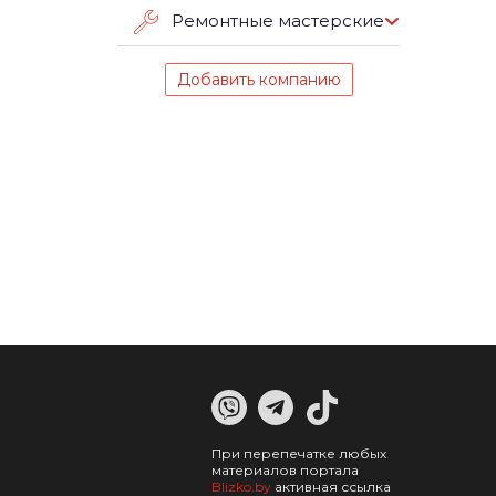
Ремонтные мастерские
Добавить компанию
При перепечатке любых
материалов портала
Blizko.by
активная ссылка