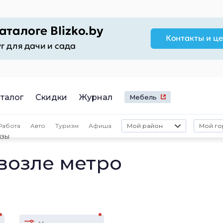
талог
Скидки
Журнал
Мебель
Работа
Авто
Туризм
Афиша
Мой район
Мой го
изы
возле метро