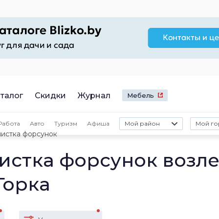
талог
Скидки
Журнал
Мебель
Работа
Авто
Туризм
Афиша
Мой район
Мой го
чистка форсунок
истка форсунок возл
Горка