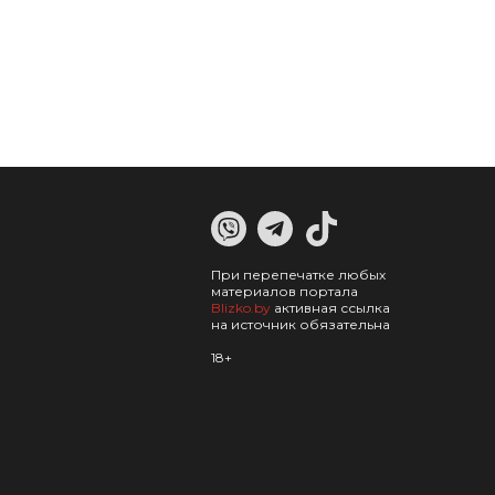
При перепечатке любых
материалов портала
Blizko.by
активная ссылка
на источник обязательна
18+