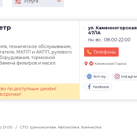
Услуга
етр
ул. Каменногорская
47/1А
пн.-вс.: 08:00-22:00
иля, техническое обслуживание,
игателя, МКПП и АКПП, рулевого
Телефоны
оборудования, тормозной
Замена фильтров и масел.
Каменная Горка
1km.by
Instagr
facebook
во по доступным ценам!
ассрочки!
до 21:00
СТО. Шиномонтаж. Автомойка. Химчистка.