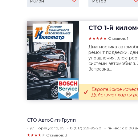
Район
Метро
СТО
1-й килом
★★★★★
Отзывов: 1
Диагностика автомоб
ремонт подвески, дв
управления, электро
системы автомобиля. 
Заправка...
Европейское качест
Действуют карты р
СТО АвтоСитиГрупп
ул. Горецкого, 95
8 (017) 259-95-20
пн.-вс.: с 8:00 
★★★★★
Отзывов: 3