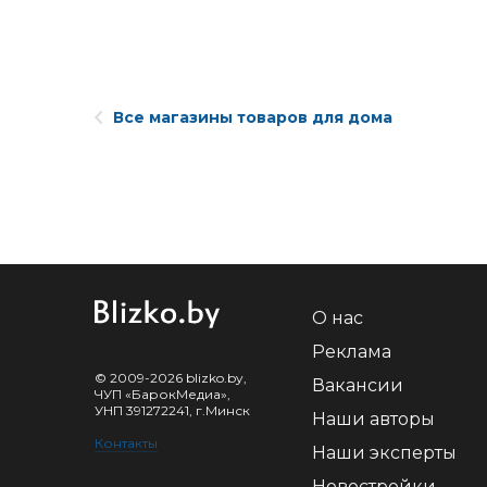
Все магазины товаров для дома
О нас
Реклама
© 2009-2026 blizko.by,
Вакансии
ЧУП «БарокМедиа»,
УНП 391272241, г.Минск
Наши авторы
Контакты
Наши эксперты
Новостройки