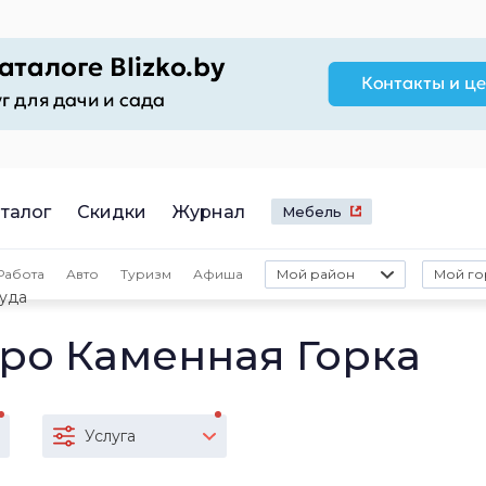
талог
Скидки
Журнал
Мебель
Работа
Авто
Туризм
Афиша
Мой район
Мой го
уда
тро Каменная Горка
Услуга