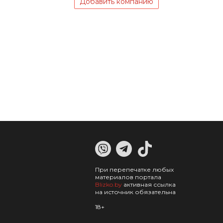
Добавить компанию
При перепечатке любых
материалов портала
Blizko.by
активная ссылка
на источник обязательна
18+