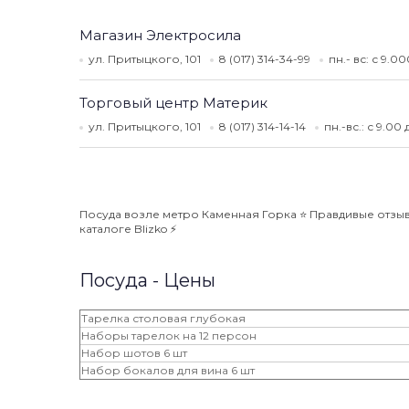
Магазин Электросила
ул. Притыцкого, 101
8 (017) 314-34-99
пн.- вс: с 9.0
Торговый центр Материк
ул. Притыцкого, 101
8 (017) 314-14-14
пн.-вс.: с 9.00
Посуда возле метро Каменная Горка ⭐️ Правдивые отзыв
каталоге Blizko ⚡️
Посуда - Цены
Тарелка столовая глубокая
Наборы тарелок на 12 персон
Набор шотов 6 шт
Набор бокалов для вина 6 шт