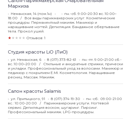
Салон-парикмахерская Очаровательная
Маркиза
Неманская, 14 (пом.1н)
пн.-сб.:9:00–20:30 вс.:10:00–
18:00
Все виды парикмахерских услуг. Косметические
процедуры. Перманентный макияж. Маникюр и
наращивание ногтей. Депиляция. Бандажное обертывание
тела. Прокол ушей.
★★★★★
Отзывов: 1
Студия красоты LiO (ЛиО)
ул. Неманская, 6
8 (017) 373-82-61
пн.-пт.:9:00–21:00 сб.-
вс.:10:00–20:00
Стильные и аккуратные стрижки, прически
и укладки. Профессиональный уход за волосами. Маникюр и
педикюр с покрытием E.MI. Косметология. Наращивание
ресниц. Массаж. Макияж.
Салон красоты Salamis
ул. Притыцкого, 91
8 (017) 374-19-30
пн.-сб.: 09:00-21:00
вс.: 10:00-20:00
Парикмахерские услуги. Ногтевой
сервис. Депиляция воском, шугаринг. Пирсинг.
Профессиональный макияж. LPG-процедуры.