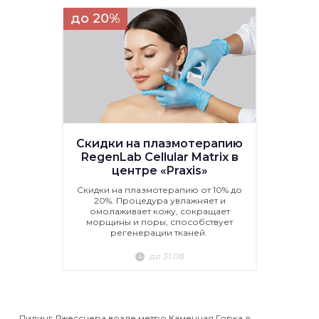
до 20%
Скидки на плазмотерапию
RegenLab Cellular Matrix в
центре «Praxis»
Скидки на плазмотерапию от 10% до
20%. Процедура увлажняет и
омолаживает кожу, сокращает
морщины и поры, способствует
регенерации тканей.
до 31.08
Пилинг Джесснера возле метро Каменная Горка ⭐️