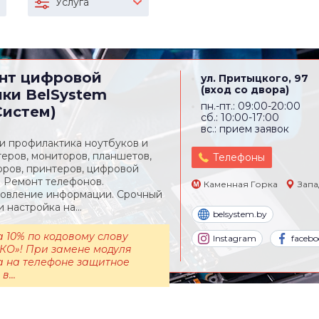
Услуга
нт цифровой
ул. Притыцкого, 97
(вход со двора)
ики
BelSystem
пн.-пт.: 09:00-20:00
Систем)
сб.: 10:00-17:00
вс.: прием заявок
и профилактика ноутбуков и
еров, мониторов, планшетов,
Телефоны
оров, принтеров, цифровой
. Ремонт телефонов.
Каменная Горка
Запа
овление информации. Срочный
 настройка на...
belsystem.by
 10% по кодовому слову
Instagram
facebo
КО»! При замене модуля
а на телефоне защитное
в...