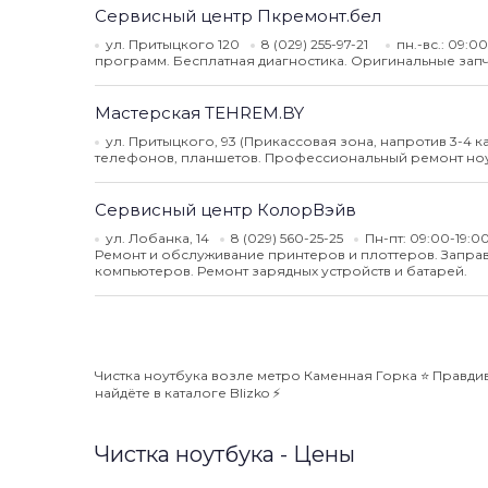
Сервисный центр Пкремонт.бел
ул. Притыцкого 120
8 (029) 255-97-21
пн.-вс.: 09:0
программ. Бесплатная диагностика. Оригинальные запч
Мастерская TEHREM.BY
ул. Притыцкого, 93 (Прикассовая зона, напротив 3-4 к
телефонов, планшетов. Профессиональный ремонт ноу
Сервисный центр КолорВэйв
ул. Лобанка, 14
8 (029) 560-25-25
Пн-пт: 09:00-19:00
Ремонт и обслуживание принтеров и плоттеров. Заправ
компьютеров. Ремонт зарядных устройств и батарей.
Чистка ноутбука возле метро Каменная Горка ⭐️ Правди
найдёте в каталоге Blizko ⚡️
Чистка ноутбука - Цены