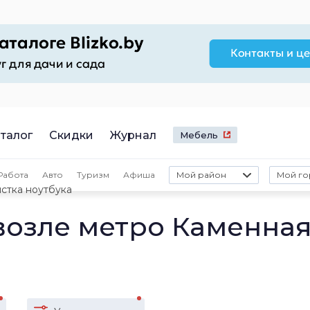
талог
Скидки
Журнал
Мебель
Работа
Авто
Туризм
Афиша
Мой район
Мой го
стка ноутбука
возле метро Каменна