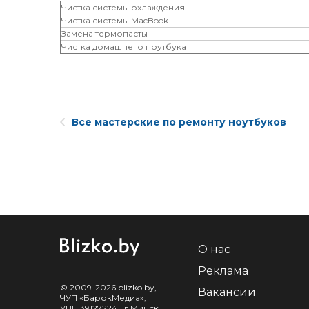
Чистка системы охлаждения
Чистка системы MacBook
Замена термопасты
Чистка домашнего ноутбука
Все мастерские по ремонту ноутбуков
О нас
Реклама
© 2009-2026 blizko.by,
Вакансии
ЧУП «БарокМедиа»,
УНП 391272241, г.Минск