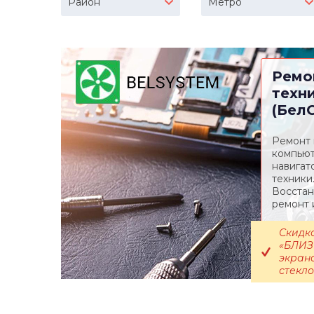
Район
Метро
Ремо
техн
(Бел
Ремонт 
компьют
навигат
техники
Восстан
ремонт и
Скидка
«БЛИЗ
экран
стекло 