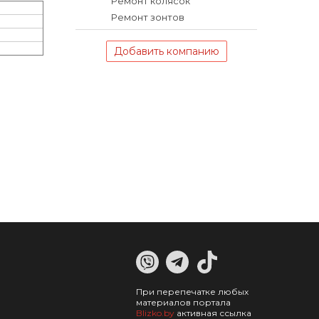
Ремонт колясок
Ремонт зонтов
Добавить компанию
При перепечатке любых
материалов портала
Blizko.by
активная ссылка