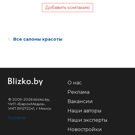
Добавить компанию
Все салоны красоты
О нас
Реклама
© 2009-2026 blizko.by,
Вакансии
ЧУП «БарокМедиа»,
УНП 391272241, г.Минск
Наши авторы
Контакты
Наши эксперты
Новостройки