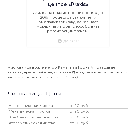
центре «Praxis»
Скидки на плазмотерапию от 10% до
20%. Процедура увлажняет и
омолаживает кожу, сокращает
морщины и поры, способствует
регенерации тканей.
до 31.08
Чистка лица возле метро Каменная Горка ⭐️ Правдивые
отзывы, время работы, контакты ☎️ и адреса компаний около
метро вы найдёте в каталоге Blizko ⚡️
Чистка лица - Цены
Ультразвуковая чистка
от 90 руб.
Механическая чистка
от 90 руб.
Комбинированная чистка
от 90 руб.
Атравматическая чистка
от 90 руб.