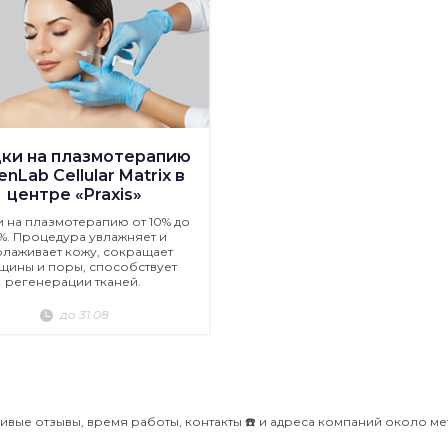
ки на плазмотерапию
nLab Cellular Matrix в
центре «Praxis»
и на плазмотерапию от 10% до
%. Процедура увлажняет и
лаживает кожу, сокращает
щины и поры, способствует
регенерации тканей.
до 31.08
ивые отзывы, время работы, контакты ☎️ и адреса компаний около ме