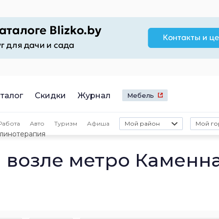
талог
Скидки
Журнал
Мебель
Работа
Авто
Туризм
Афиша
Мой район
Мой го
линотерапия
 возле метро Каменн