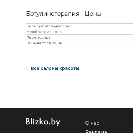
Ботулинотерапия - Цены
Периорбитальная зона
Межбровная зона
Переносица
Нижняя треть лица
Все салоны красоты
О нас
Реклама