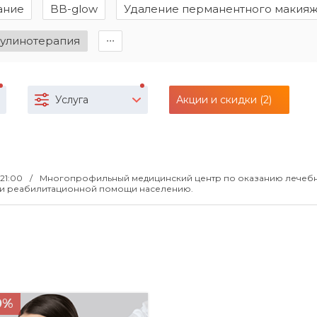
ание
BB-glow
Удаление перманентного макия
тулинотерапия
∙∙∙
Услуга
Акции и скидки (2)
-21:00
Многопрофильный медицинский центр по оказанию лечеб
й и реабилитационной помощи населению.
0%