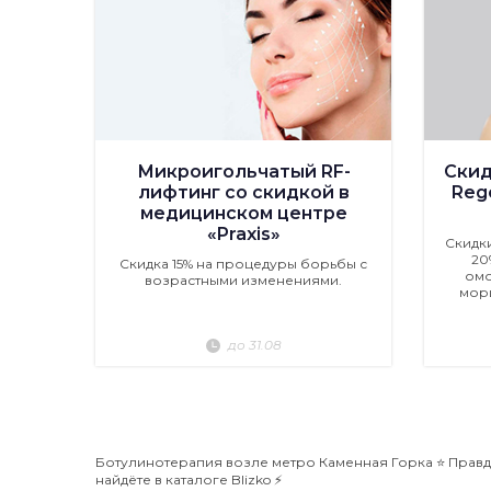
Микроигольчатый RF-
Скид
лифтинг со скидкой в
Rege
медицинском центре
«Praxis»
Скидк
20
Скидка 15% на процедуры борьбы с
омо
возрастными изменениями.
мор
до 31.08
Ботулинотерапия возле метро Каменная Горка ⭐️ Правд
найдёте в каталоге Blizko ⚡️