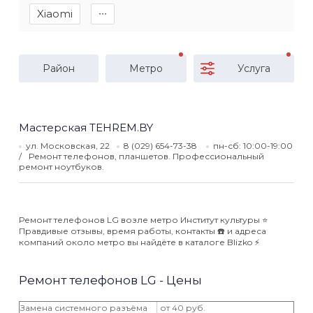
Xiaomi
∙∙∙
Район
Метро
Услуга
Мастерская TEHREM.BY
ул. Московская, 22
8 (029) 654-73-38
пн-сб: 10:00-19:00
Ремонт телефонов, планшетов. Профессиональный
ремонт ноутбуков.
Ремонт телефонов LG возле метро Институт культуры ⭐️
Правдивые отзывы, время работы, контакты ☎️ и адреса
компаний около метро вы найдёте в каталоге Blizko ⚡️
Ремонт телефонов LG - Цены
Замена системного разъёма
от 40 руб.