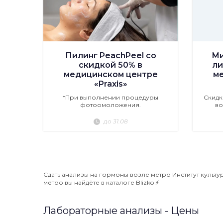
Пилинг PeachPeel со
Ми
скидкой 50% в
ли
медицинском центре
м
«Praxis»
*При выполнении процедуры
Скидк
фотоомоложения.
во
до 31.08
Сдать анализы на гормоны возле метро Институт культу
метро вы найдёте в каталоге Blizko ⚡️
Лабораторные анализы - Цены