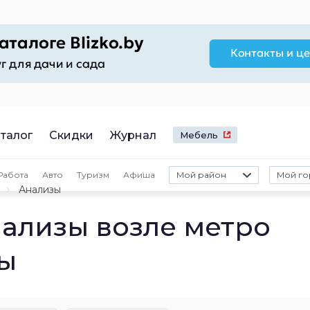
талог
Скидки
Журнал
Мебель
Работа
Авто
Туризм
Афиша
Мой район
Мой го
Анализы
ализы возле метро
ры