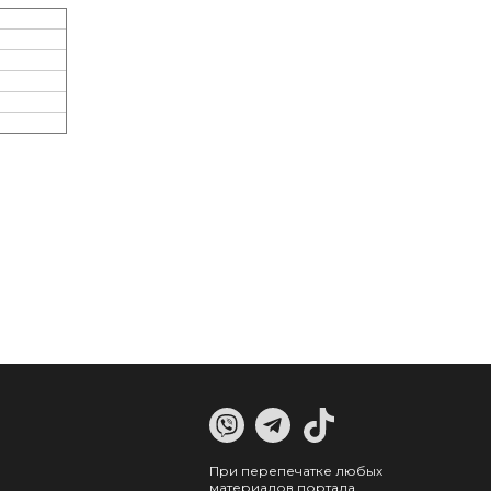
При перепечатке любых
материалов портала