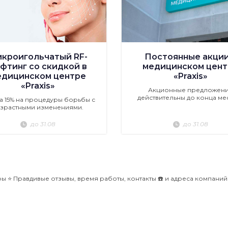
кроигольчатый RF-
Постоянные акции
фтинг со скидкой в
медицинском цент
едицинском центре
«Praxis»
«Praxis»
Акционные предложен
действительны до конца ме
а 15% на процедуры борьбы с
зрастными изменениями.
до 31.08
до 31.08
ры ⭐️ Правдивые отзывы, время работы, контакты ☎️ и адреса компани