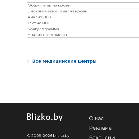
Общий анализ крови
Биохимический анализ крови
Анализ ДНК
Тест на ИППП
Коагулограмма
Анализ на гормоны
Все медицинские центры
О нас
Реклама
© 2009-2026 blizko.by,
Вакансии