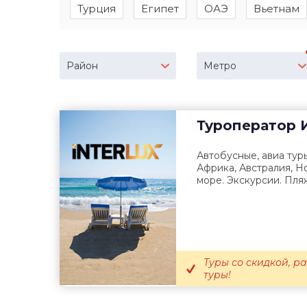
Турция
Египет
ОАЭ
Вьетнам
Район
Метро
Туроператор
И
Автобусные, авиа туры
Африка, Австралия, Н
море. Экскурсии. Пляж
Туры со скидкой, 
туры!