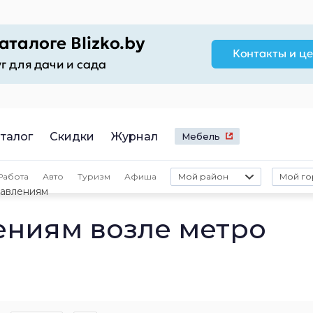
талог
Скидки
Журнал
Мебель
Работа
Авто
Туризм
Афиша
Мой район
Мой го
равлениям
ениям возле метро