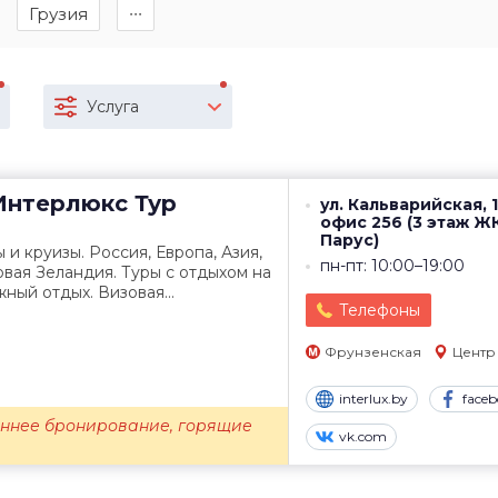
Грузия
∙∙∙
Услуга
нтерлюкс Тур
ул. Кальварийская, 1
офис 256 (3 этаж Ж
Парус)
 и круизы. Россия, Европа, Азия,
пн-пт: 10:00–19:00
овая Зеландия. Туры с отдыхом на
ный отдых. Визовая...
Телефоны
Фрунзенская
Центр
interlux.by
face
раннее бронирование, горящие
vk.com