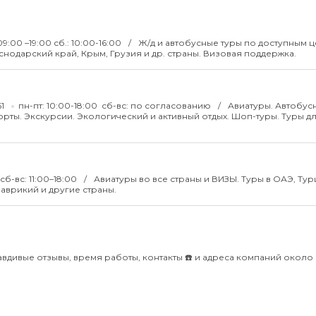
 09:00 –19:00 сб.: 10:00-16:00
Ж/д и автобусные туры по доступным ц
снодарский край, Крым, Грузия и др. страны. Визовая поддержка.
61
пн-пт: 10:00-18:00 сб-вс: по согласованию
Авиатуры. Автобус
ты. Экскурсии. Экологический и активный отдых. Шоп-туры. Туры д
 сб-вс: 11:00–18:00
Авиатуры во все страны и ВИЗЫ. Туры в ОАЭ, Тур
Маврикий и другие страны.
вдивые отзывы, время работы, контакты ☎️ и адреса компаний около