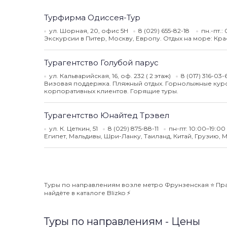
Турфирма Одиссея-Тур
ул. Шорная, 20, офис 5H
8 (029) 655-82-18
пн.-пт.:
Экскурсии в Питер, Москву, Европу. Отдых на море: Кра
Турагентство Голубой парус
ул. Кальварийская, 16, оф. 232 ( 2 этаж)
8 (017) 316-03-
Визовая поддержка. Пляжный отдых. Горнолыжные курор
корпоративных клиентов. Горящие туры.
Турагентство Юнайтед Трэвел
ул. К. Цеткин, 51
8 (029) 875-88-11
пн-пт: 10:00–19:00
Египет, Мальдивы, Шри-Ланку, Таиланд, Китай, Грузию, 
Туры по направлениям возле метро Фрунзенская ⭐️ Пра
найдёте в каталоге Blizko ⚡️
Туры по направлениям - Цены