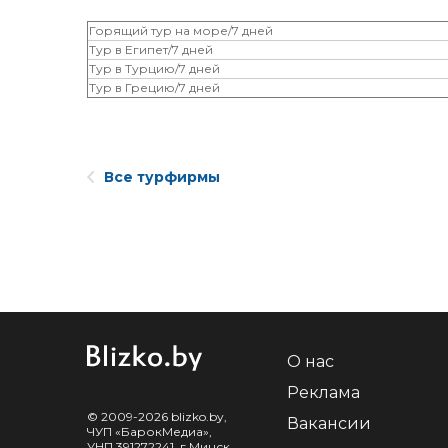
Горящий тур на море/7 дней
Тур в Египет/7 дней
Тур в Турцию/7 дней
Тур в Грецию/7 дней
Все турфирмы
О нас
Реклама
© 2009-2026 blizko.by,
Вакансии
ЧУП «БарокМедиа»,
УНП 391272241, г.Минск