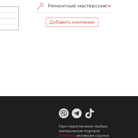
Ремонтные мастерские
Добавить компанию
При перепечатке любых
материалов портала
Blizko.by
активная ссылка