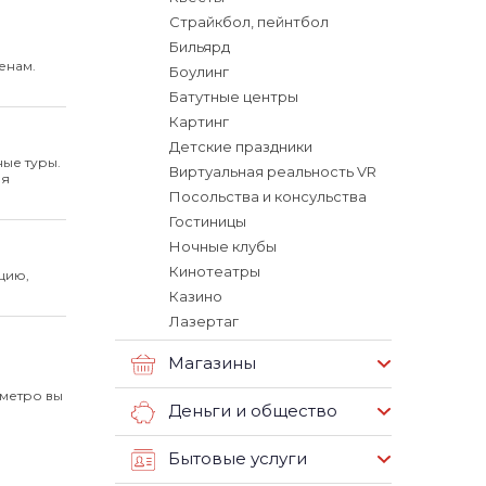
Страйкбол, пейнтбол
Бильярд
енам.
Боулинг
Батутные центры
Картинг
Детские праздники
ные туры.
Виртуальная реальность VR
ля
Посольства и консульства
Гостиницы
Ночные клубы
Кинотеатры
цию,
Казино
Лазертаг
Магазины
 метро вы
Деньги и общество
Бытовые услуги