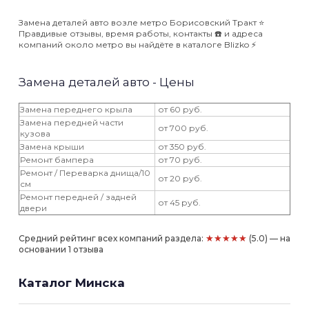
Замена деталей авто возле метро Борисовский Тракт ⭐️
Правдивые отзывы, время работы, контакты ☎️ и адреса
компаний около метро вы найдёте в каталоге Blizko ⚡️
Замена деталей авто - Цены
Замена переднего крыла
от 60 руб.
Замена передней части
от 700 руб.
кузова
Замена крыши
от 350 руб.
Ремонт бампера
от 70 руб.
Ремонт / Переварка днища/10
от 20 руб.
см
Ремонт передней / задней
от 45 руб.
двери
★★★★★
Средний рейтинг всех компаний раздела:
(5.0) — на
основании 1 отзыва
Каталог Минска