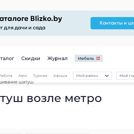
талог
Скидки
Журнал
Мебель
Работа
Авто
Туризм
Афиша
Мой район
Мой го
шивание шатуш
туш возле метро