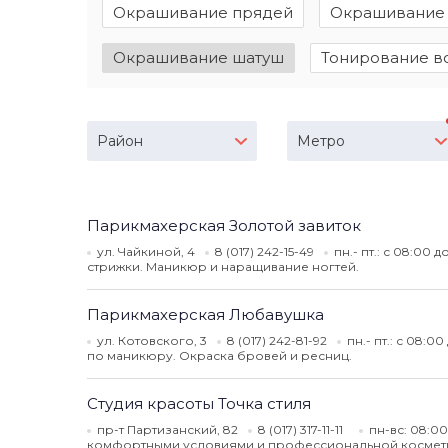
Окрашивание прядей
Окрашивание
Окрашивание шатуш
Тонирование в
Район
Метро
Парикмахерская Золотой завиток
ул. Чайкиной, 4
8 (017) 242-15-49
пн.- пт.: с 08:00 д
стрижки. Маникюр и наращивание ногтей.
Парикмахерская Любавушка
ул. Котовского, 3
8 (017) 242-81-92
пн.- пт.: с 08:0
по маникюру. Окраска бровей и ресниц.
Студия красоты Точка стиля
пр-т Партизанский, 82
8 (017) 317-11-11
пн-вс: 08:00
комфортными условиями и профессиональной космет