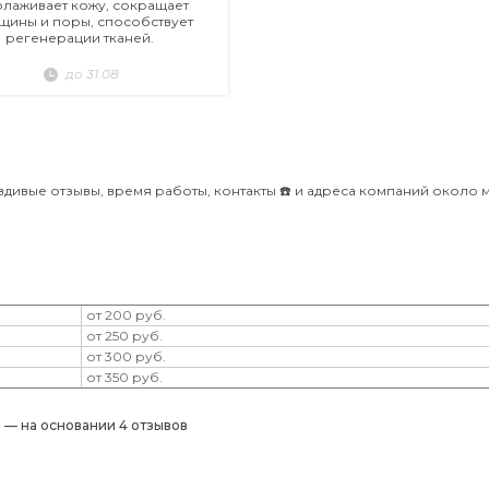
лаживает кожу, сокращает
щины и поры, способствует
регенерации тканей.
до 31.08
дивые отзывы, время работы, контакты ☎️ и адреса компаний около 
от 200 руб.
от 250 руб.
от 300 руб.
от 350 руб.
) — на основании 4 отзывов