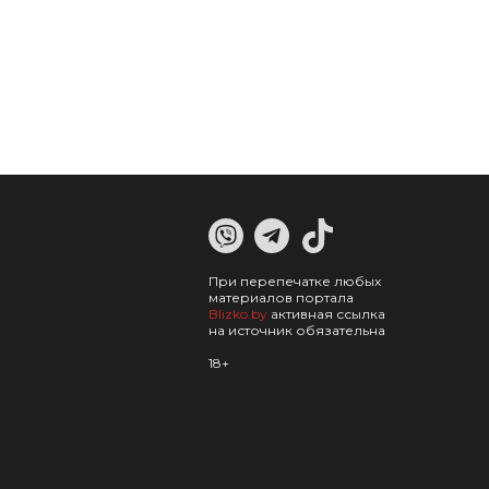
При перепечатке любых
материалов портала
Blizko.by
активная ссылка
на источник обязательна
18+