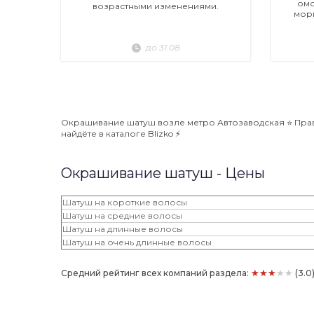
омо
возрастными изменениями.
мор
до 31.08
Окрашивание шатуш возле метро Автозаводская ⭐️ Прав
найдёте в каталоге Blizko ⚡️
Окрашивание шатуш - Цены
Шатуш на короткие волосы
Шатуш на средние волосы
Шатуш на длинные волосы
Шатуш на очень длинные волосы
★★★★★
Средний рейтинг всех компаний раздела:
(3.0