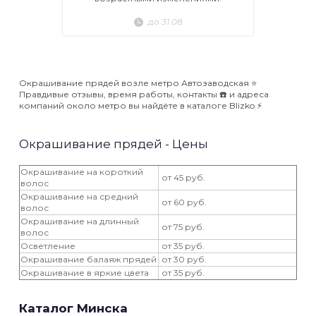
до 31.08
Окрашивание прядей возле метро Автозаводская ⭐️
Правдивые отзывы, время работы, контакты ☎️ и адреса
компаний около метро вы найдёте в каталоге Blizko ⚡️
Окрашивание прядей - Цены
Окрашивание на короткий
от 45 руб.
волос
Окрашивание на средний
от 60 руб.
волос
Окрашивание на длинный
от 75 руб.
волос
Осветление
от 35 руб.
Окрашивание балаяж прядей
от 30 руб.
Окрашивание в яркие цвета
от 35 руб.
Каталог Минска