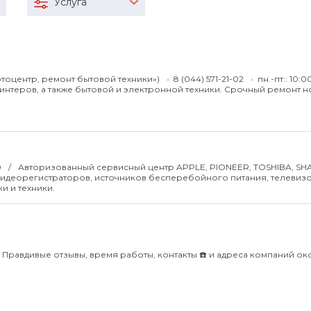
Услуга
Фотоцентр, ремонт бытовой техники»)
8 (044) 571-21-02
пн.-пт.: 10:0
нтеров, а также бытовой и электронной техники. Срочный ремонт н
0
Авторизованный сервисный центр APPLE, PIONEER, TOSHIBA, SH
видеорегистраторов, источников бесперебойного питания, телевиз
и и техники.
Правдивые отзывы, время работы, контакты ☎️ и адреса компаний ок