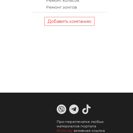
Ремонт колясок
Ремонт зонтов
Добавить компанию
При перепечатке любых
материалов портала
Blizko.by
активная ссылка