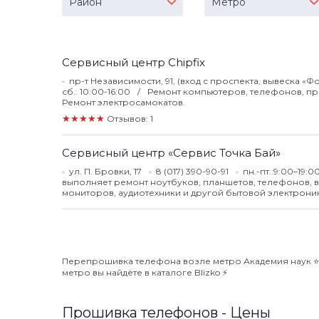
Район
Метро
Сервисный центр Chipfix
пр-т Независимости, 91, (вход с проспекта, вывеска «
сб.: 10:00-16:00
Ремонт компьютеров, телефонов, при
Ремонт электросамокатов.
★★★★★
Отзывов: 1
Сервисный центр «Сервис Точка Бай»
ул. П. Бровки, 17
8 (017) 390-90-91
пн.-пт.:9:00–19:0
выполняет ремонт ноутбуков, планшетов, телефонов, 
мониторов, аудиотехники и другой бытовой электроник
Перепрошивка телефона возле метро Академия наук ⭐️ 
метро вы найдёте в каталоге Blizko ⚡️
Прошивка телефонов - Цены