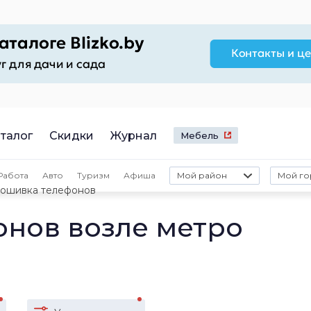
талог
Скидки
Журнал
Мебель
Работа
Авто
Туризм
Афиша
Мой район
Мой го
ошивка телефонов
нов возле метро