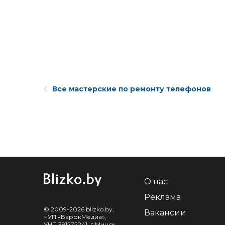
Все мастерские по ремонту телефонов
О нас
Реклама
© 2009-2026 blizko.by,
Вакансии
ЧУП «БарокМедиа»,
УНП 391272241, г.Минск