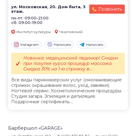
ул. Московская, 20. Дом быта, 3
Позвонить
этаж.
пн-пт: 09:00-21:00
сб: 09:00-19:00
Институт культуры
Чкаловский
Instagram
Написать
Написать
Новинка: медицинский педикюр! Скидки
при покупке курса процедур массажа.
Скидка 30% на 1-ю стрижку в...
Все виды парикмахерских услуг (омолаживающие
стрижки, окрашивание волос, уход, завивки).
Ногтевой сервис. Косметологические процедуры.
Студия загара. Эпиляция и депиляция.
Подарочные сертификаты....
Барбершоп «GARAGE»
ул. Октябрьская, 16/4
8 (029) 377-83-82
пн-вс: 12:00-