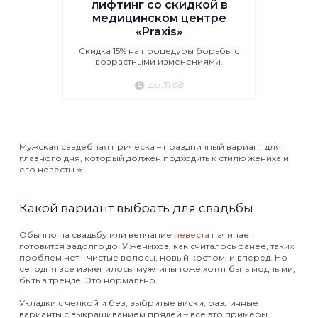
лифтинг со скидкой в
медицинском центре
«Praxis»
Скидка 15% на процедуры борьбы с
возрастными изменениями.
до 31.08
Мужская свадебная прическа – праздничный вариант для
главного дня, который должен подходить к стилю жениха и
его невесты ⭐️
Какой вариант выбрать для свадьбы
Обычно на свадьбу или венчание
невеста
начинает
готовится задолго до. У женихов, как считалось ранее, таких
проблем нет – чистые волосы, новый костюм, и вперед. Но
сегодня все изменилось: мужчины тоже хотят быть модными,
быть в тренде. Это нормально.
Укладки с челкой и без, выбритые виски, различные
варианты с выкрашиванием прядей – все это примеры