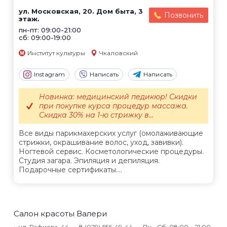
ул. Московская, 20. Дом быта, 3
Позвонить
этаж.
пн-пт: 09:00-21:00
сб: 09:00-19:00
Институт культуры
Чкаловский
Instagram
Написать
Написать
Новинка: медицинский педикюр! Скидки
при покупке курса процедур массажа.
Скидка 30% на 1-ю стрижку в...
Все виды парикмахерских услуг (омолаживающие
стрижки, окрашивание волос, уход, завивки).
Ногтевой сервис. Косметологические процедуры.
Студия загара. Эпиляция и депиляция.
Подарочные сертификаты....
Салон красоты Валери
ул. Рафиева, 44
8 (029) 656-49-44
Пн - Сб: 08:00 – 21:00