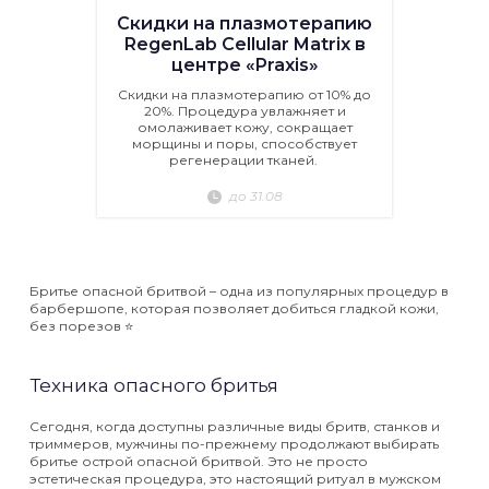
Скидки на плазмотерапию
RegenLab Cellular Matrix в
центре «Praxis»
Скидки на плазмотерапию от 10% до
20%. Процедура увлажняет и
омолаживает кожу, сокращает
морщины и поры, способствует
регенерации тканей.
до 31.08
Бритье опасной бритвой – одна из популярных процедур в
барбершопе, которая позволяет добиться гладкой кожи,
без порезов ⭐️
Техника опасного бритья
Сегодня, когда доступны различные виды бритв, станков и
триммеров, мужчины по-прежнему продолжают выбирать
бритье острой опасной бритвой. Это не просто
эстетическая процедура, это настоящий ритуал в мужском