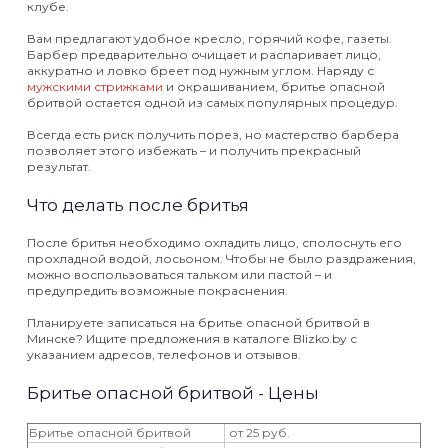
клубе.
Вам предлагают удобное кресло, горячий кофе, газеты.
Барбер предварительно очищает и распаривает лицо,
аккуратно и ловко бреет под нужным углом. Наряду с
мужскими стрижками
и окрашиванием, бритье опасной
бритвой остается одной из самых популярных процедур.
Всегда есть риск получить порез, но мастерство барбера
позволяет этого избежать – и получить прекрасный
результат.
Что делать после бритья
После бритья необходимо охладить лицо, сполоснуть его
прохладной водой, лосьоном. Чтобы не было раздражения,
можно воспользоваться тальком или пастой – и
предупредить возможные покраснения.
Планируете записаться на бритье опасной бритвой в
Минске? Ищите предложения в каталоге Blizko.by с
указанием адресов, телефонов и отзывов.
Бритье опасной бритвой - Цены
Бритье опасной бритвой
от 25 руб.