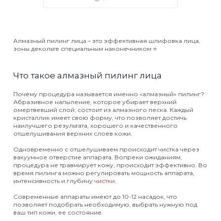
Алмазный пилинг лица – это эффективная шлифовка лица,
зоны декольте специальным наконечником ⭐️
Что такое алмазный пилинг лица
Почему процедура называется именно «алмазный» пилинг?
Абразивное напыление, которое убирает верхний
омертвевший слой, состоит из алмазного песка. Каждый
кристаллик имеет свою форму, что позволяет достичь
наилучшего результата, хорошего и качественного
отшелушивания верхних слоев кожи.
Одновременно с отшелушиваем происходит чистка через
вакуумное отверстие аппарата. Вопреки ожиданиям,
процедура не травмирует кожу, происходит эффективно. Во
время пилинга можно регулировать мощность аппарата,
интенсивность и глубину
чистки
.
Современные аппараты имеют до 10-12 насадок, что
позволяет подобрать необходимую, выбрать нужную под
ваш тип кожи, ее состояние.