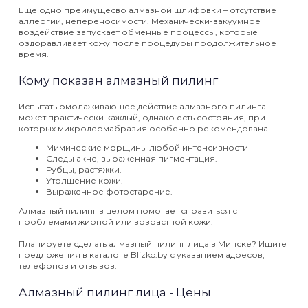
Еще одно преимущесво алмазной шлифовки – отсутствие
аллергии, непереносимости. Механически-вакуумное
воздействие запускает обменные процессы, которые
оздоравливает кожу после процедуры продолжительное
время.
Кому показан алмазный пилинг
Испытать омолаживающее действие алмазного пилинга
может практически каждый, однако есть состояния, при
которых микродермабразия особенно рекомендована.
Мимические морщины любой интенсивности
Следы акне, выраженная пигментация.
Рубцы, растяжки.
Утолщение кожи.
Выраженное фотостарение.
Алмазный пилинг в целом помогает справиться с
проблемами жирной или возрастной кожи.
Планируете сделать алмазный пилинг лица в Минске? Ищите
предложения в каталоге Blizko.by с указанием адресов,
телефонов и отзывов.
Алмазный пилинг лица - Цены