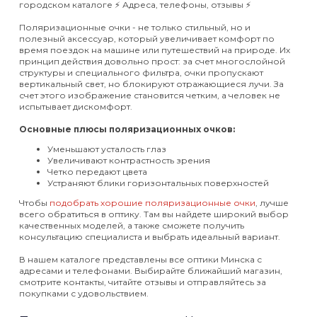
городском каталоге ⚡️ Адреса, телефоны, отзывы ⚡️
Поляризационные очки - не только стильный, но и
полезный аксессуар, который увеличивает комфорт по
время поездок на машине или путешествий на природе. Их
принцип действия довольно прост: за счет многослойной
структуры и специального фильтра, очки пропускают
вертикальный свет, но блокируют отражающиеся лучи. За
счет этого изображение становится четким, а человек не
испытывает дискомфорт.
Основные плюсы поляризационных очков:
Уменьшают усталость глаз
Увеличивают контрастность зрения
Четко передают цвета
Устраняют блики горизонтальных поверхностей
Чтобы
подобрать хорошие поляризационные очки
, лучше
всего обратиться в оптику. Там вы найдете широкий выбор
качественных моделей, а также сможете получить
консультацию специалиста и выбрать идеальный вариант.
В нашем каталоге представлены все оптики Минска с
адресами и телефонами. Выбирайте ближайший магазин,
смотрите контакты, читайте отзывы и отправляйтесь за
покупками с удовольствием.