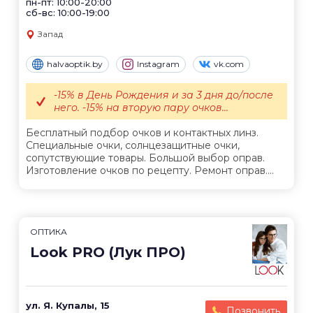
пн-пт: 10:00-20:00
сб-вс: 10:00-19:00
Запад
halvaoptik.by
Instagram
vk.com
-15% в День Рождения и за 3 дня до/после
него. -15% на вторую пару очков...
Бесплатный подбор очков и контактных линз.
Специальные очки, солнцезащитные очки,
сопутствующие товары. Большой выбор оправ.
Изготовление очков по рецепту. Ремонт оправ....
ОПТИКА
Look PRO (Лук ПРО)
ул. Я. Купалы, 15
Позвонить