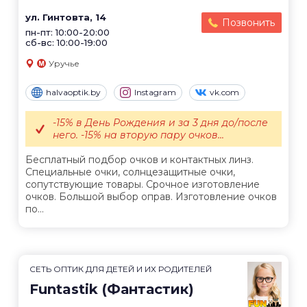
ул. Гинтовта, 14
Позвонить
пн-пт: 10:00-20:00
сб-вс: 10:00-19:00
Уручье
halvaoptik.by
Instagram
vk.com
-15% в День Рождения и за 3 дня до/после
него. -15% на вторую пару очков...
Бесплатный подбор очков и контактных линз.
Специальные очки, солнцезащитные очки,
сопутствующие товары. Срочное изготовление
очков. Большой выбор оправ. Изготовление очков
по...
СЕТЬ ОПТИК ДЛЯ ДЕТЕЙ И ИХ РОДИТЕЛЕЙ
Funtastik (Фантастик)