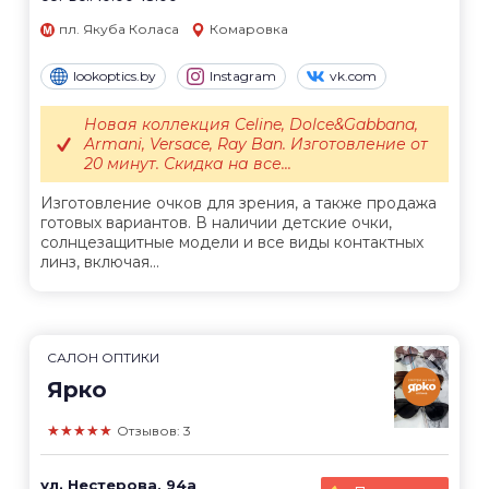
пл. Якуба Коласа
Комаровка
lookoptics.by
Instagram
vk.com
Новая коллекция Celine, Dolce&Gabbana,
Armani, Versace, Ray Ban. Изготовление от
20 минут. Скидка на все...
Изготовление очков для зрения, а также продажа
готовых вариантов. В наличии детские очки,
солнцезащитные модели и все виды контактных
линз, включая...
САЛОН ОПТИКИ
Ярко
★★★★★
Отзывов: 3
ул. Нестерова, 94а