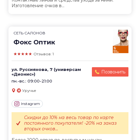
Изготовление очков в...
СЕТЬ САЛОНОВ
Фокс Оптик
★★★★★
Отзывов: 1
ул. Руссиянова, 7 (универсам
Позвонить
«Дионис»)
пн.-вс.: 09:00-21:00
Уручье
Instagram
Скидки до 10% на весь товар по карте
постоянного покупателя! -20% на заказ
вторых очков...
Более 1000 оправ по доступным ценам.