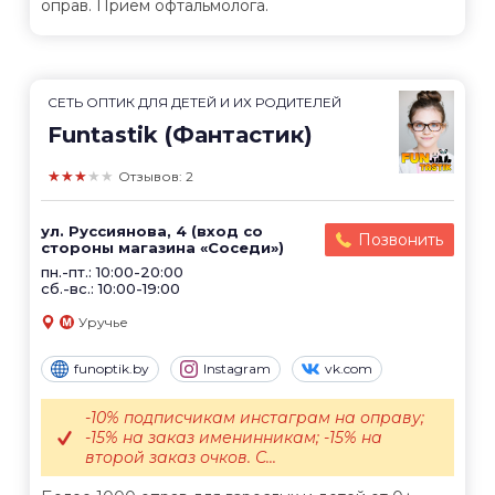
оправ. Прием офтальмолога.
СЕТЬ ОПТИК ДЛЯ ДЕТЕЙ И ИХ РОДИТЕЛЕЙ
Funtastik (Фантастик)
★★★★★
Отзывов: 2
ул. Руссиянова, 4 (вход со
Позвонить
стороны магазина «Соседи»)
пн.-пт.: 10:00-20:00
сб.-вс.: 10:00-19:00
Уручье
funoptik.by
Instagram
vk.com
-10% подписчикам инстаграм на оправу;
-15% на заказ именинникам; -15% на
второй заказ очков. С...