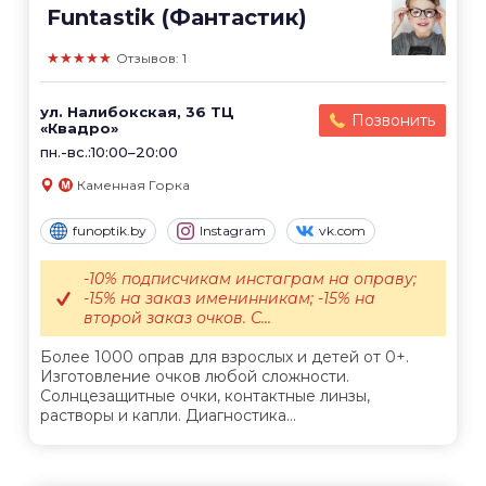
Funtastik (Фантастик)
★★★★★
Отзывов: 1
ул. Налибокская, 36 ТЦ
Позвонить
«Квадро»
пн.-вс.:10:00–20:00
Каменная Горка
funoptik.by
Instagram
vk.com
-10% подписчикам инстаграм на оправу;
-15% на заказ именинникам; -15% на
второй заказ очков. С...
Более 1000 оправ для взрослых и детей от 0+.
Изготовление очков любой сложности.
Солнцезащитные очки, контактные линзы,
растворы и капли. Диагностика...