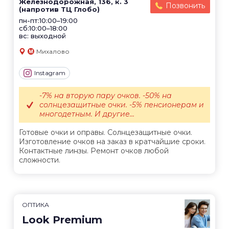
Железнодорожная, 136, к. 3
Позвонить
(напротив ТЦ Глобо)
пн-пт:10:00–19:00
сб:10:00–18:00
вс: выходной
Михалово
Instagram
-7% на вторую пару очков. -50% на
солнцезащитные очки. -5% пенсионерам и
многодетным. И другие...
Готовые очки и оправы. Солнцезащитные очки.
Изготовление очков на заказ в кратчайшие сроки.
Контактные линзы. Ремонт очков любой
сложности.
ОПТИКА
Look Premium