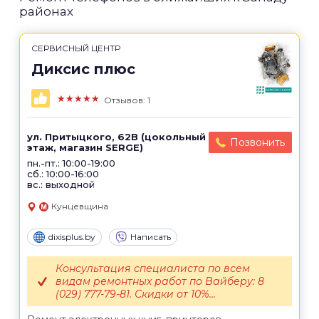
районах
СЕРВИСНЫЙ ЦЕНТР
Диксис плюс
★★★★★
Отзывов: 1
ул. Притыцкого, 62B (цокольный
Позвонить
этаж, магазин SERGE)
пн.-пт.: 10:00-19:00
сб.: 10:00-16:00
вс.: выходной
Кунцевщина
dixisplus.by
Написать
Консультация специалиста по всем
видам ремонтных работ по Вайберу: 8
(029) 777-79-81. Скидки от 10%...