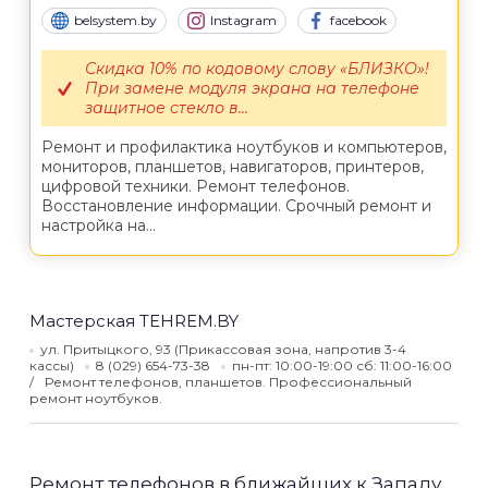
belsystem.by
Instagram
facebook
Скидка 10% по кодовому слову «БЛИЗКО»!
При замене модуля экрана на телефоне
защитное стекло в...
Ремонт и профилактика ноутбуков и компьютеров,
мониторов, планшетов, навигаторов, принтеров,
цифровой техники. Ремонт телефонов.
Восстановление информации. Срочный ремонт и
настройка на...
Мастерская TEHREM.BY
ул. Притыцкого, 93 (Прикассовая зона, напротив 3-4
кассы)
8 (029) 654-73-38
пн-пт: 10:00-19:00 сб: 11:00-16:00
Ремонт телефонов, планшетов. Профессиональный
ремонт ноутбуков.
Ремонт телефонов в ближайших к Западу